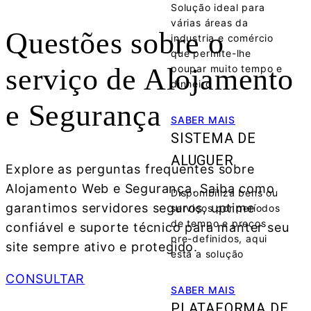
Solução ideal para
várias áreas da
Questões sobre o
industria e comércio
que permite-lhe
poupar muito tempo e
serviço de
Alojamento
dinheiro
e Segurança
SABER MAIS
SISTEMA DE
ALUGUER
Explore as perguntas frequentes sobre
Alojamento Web e Segurança. Saiba como
Disponibiliza bens ou
garantimos servidores seguros, uptime
serviços por períodos
de tempo e preços
confiável e suporte técnico para manter seu
pre-definidos, aqui
site sempre ativo e protegido.
está a solução
CONSULTAR
SABER MAIS
PLATAFORMA DE