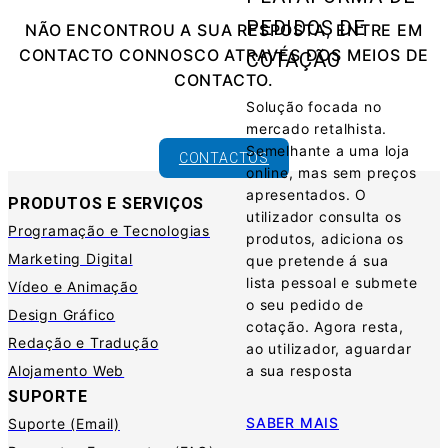
PEDIDOS DE
NÃO ENCONTROU A SUA RESPOSTA, ENTRE EM
CONTACTO CONNOSCO ATRAVÉS DOS MEIOS DE
COTAÇÃO
CONTACTO.
Solução focada no
mercado retalhista.
Semelhante a uma loja
CONTACTOS
online, mas sem preços
apresentados. O
PRODUTOS E SERVIÇOS
utilizador consulta os
Programação e Tecnologias
produtos, adiciona os
Marketing Digital
que pretende á sua
lista pessoal e submete
Vídeo e Animação
o seu pedido de
Design Gráfico
cotação. Agora resta,
Redação e Tradução
ao utilizador, aguardar
Alojamento Web
a sua resposta
SUPORTE
SABER MAIS
Suporte (Email)