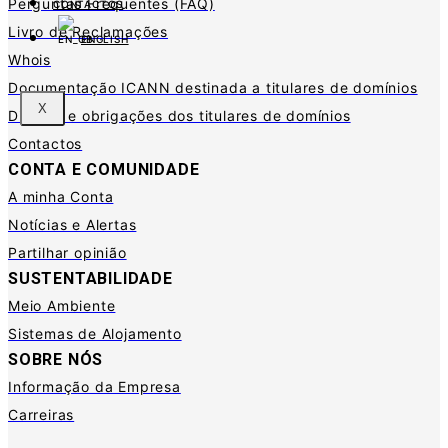
Perguntas Frequentes (FAQ)
CONTACTOS
Livro de Reclamações
ENGLISH
Whois
Documentação ICANN destinada a titulares de domínios
X
Direitos e obrigações dos titulares de domínios
Contactos
CONTA E COMUNIDADE
A minha Conta
Notícias e Alertas
Partilhar opinião
SUSTENTABILIDADE
Meio Ambiente
Sistemas de Alojamento
SOBRE NÓS
Informação da Empresa
Carreiras