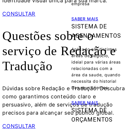
identidade visual única para sua marca.
empresa
CONSULTAR
SABER MAIS
SISTEMA DE
Questões sobre o
AGENDAMENTOS
serviço de
Redação e
Aplicado em distintas
áreas de negócio,
Tradução
ideial para várias áreas
relacionadas com a
área da saude, quando
necessita do historial
dos seus clientes
Dúvidas sobre Redação e Tradução. Descubra
como garantimos conteúdo claro e
SABER MAIS
persuasivo, além de serviços de tradução
SISTEMA DE
precisos para alcançar seu público global.
ORÇAMENTOS
CONSULTAR