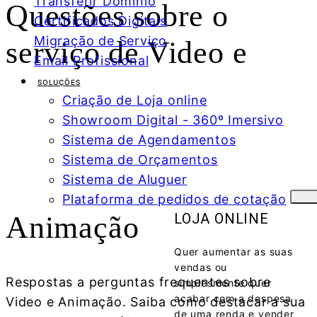
Transferir Domínio
Questões sobre o
Certificados Digitais
Migração de Serviço
serviço de
Video e
Email Profissional
SOLUÇÕES
Criação de Loja online
Showroom Digital - 360º Imersivo
Sistema de Agendamentos
Sistema de Orçamentos
Sistema de Aluguer
Plataforma de pedidos de cotação
Animação
LOJA ONLINE
Quer aumentar as suas
vendas ou
Respostas a perguntas frequentes sobre
simplesmente quer
acabar com a despesa
Video e Animação. Saiba como destacar a sua
de uma renda e vender