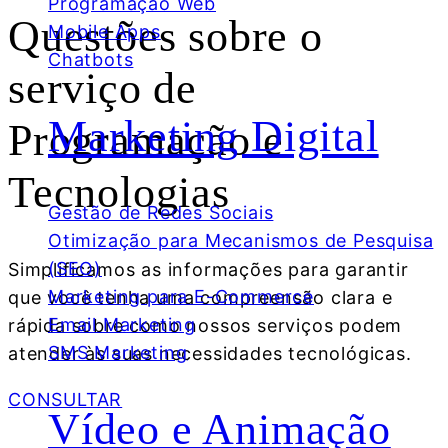
Programação Web
Questões sobre o
Mobile Apps
Chatbots
serviço de
Marketing Digital
Programação e
Tecnologias
Gestão de Redes Sociais
Otimização para Mecanismos de Pesquisa
(SEO)
Simplificamos as informações para garantir
Marketing para E-Commerce
que você tenha uma compreensão clara e
Email Marketing
rápida sobre como nossos serviços podem
SMS Marketing
atender às suas necessidades tecnológicas.
CONSULTAR
Vídeo e Animação