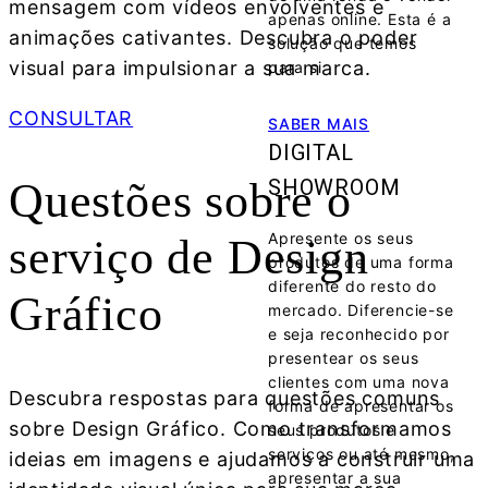
mensagem com vídeos envolventes e
apenas online. Esta é a
animações cativantes. Descubra o poder
solução que temos
visual para impulsionar a sua marca.
para si
CONSULTAR
SABER MAIS
DIGITAL
SHOWROOM
Questões sobre o
Apresente os seus
serviço de
Design
produtos de uma forma
diferente do resto do
Gráfico
mercado. Diferencie-se
e seja reconhecido por
presentear os seus
clientes com uma nova
Descubra respostas para questões comuns
forma de apresentar os
sobre Design Gráfico. Como transformamos
seus produtos e
serviços ou até mesmo,
ideias em imagens e ajudamos a construir uma
apresentar a sua