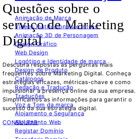
Questões sobre o
Animação de Marca
serviço de
Marketing
Vídeos Institucionais e intros
Animação 3D de Personagem
Digital
Design Gráfico
Web Design
Logótipo e Identidade de marca
Descubra respostas às perguntas mais
Design de Produto
frequentes sobre Marketing Digital. Conheça
Catálogos
estratégias eficazes, métricas-chave e como
Redação e Tradução
impulsionar a presença online da sua empresa.
Traduções
Simplificamos as informações para garantir o
Voz e Tom da marca
sucesso da sua estratégia digital.
Alojamento e Segurança
Alojamento Web
CONSULTAR
Registar Domínio