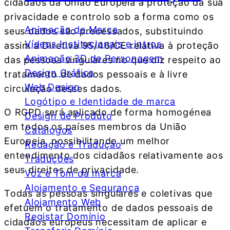
cidadãos da União Europeia a proteção da sua
privacidade e controlo sob a forma como os
Animação de Marca
seus dados são processados, substituindo
Vídeos Institucionais e intros
assim a Diretiva 95/46/CE relativa à proteção
Animação 3D de Personagem
das pessoas singulares no que diz respeito ao
Design Gráfico
tratamento de dados pessoais e à livre
Web Design
circulação desses dados.
Logótipo e Identidade de marca
O RGPD será aplicado de forma homogénea
Design de Produto
em todos os países membros da União
Catálogos
Europeia, possibilitando um melhor
Redação e Tradução
entendimento dos cidadãos relativamente aos
Traduções
seus direitos de privacidade.
Voz e Tom da marca
Alojamento e Segurança
Todas as pessoas singulares e coletivas que
Alojamento Web
efetuem o tratamento de dados pessoais de
Registar Domínio
cidadãos europeus necessitam de aplicar e