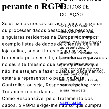
perante o RGPD
PEDIDOS DE
COTAÇÃO
Se utiliza os nossos serviços para armazenar
Solução focada no
ou processar dados pessoais de pessoas
mercado retalhista.
singulares residentes na Europa, como por
Semelhante a uma loja
online, mas sem preços
exemplo listas de dados de clientes de uma
apresentados. O
loja online, subscritores de um serviço
utilizador consulta os
fornecido pelo seu site, utilizadores registados
produtos, adiciona os
que pretende á sua
no seu site (mesmo que sejam pessoas que
lista pessoal e submete
não lhe estejam a fazer qualquer pagamento),
o seu pedido de
estará a representar o papel de Data
cotação. Agora resta,
Controller, ou seja, Responsável pelo
ao utilizador, aguardar
a sua resposta
Tratamento dos dados.
Como Responsável pelo Tratamento dos
SABER MAIS
dados, o RGPD exige-lhe não só que cumpra