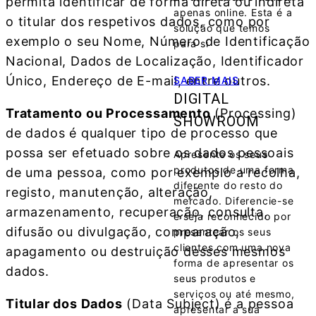
permita identificar de forma direta ou indireta
apenas online. Esta é a
o titular dos respetivos dados, como por
solução que temos
exemplo o seu Nome, Número de Identificação
para si
Nacional, Dados de Localização, Identificador
Único, Endereço de E-mail, entre outros.
SABER MAIS
DIGITAL
Tratamento ou Processamento
(Processing)
SHOWROOM
de dados é qualquer tipo de processo que
possa ser efetuado sobre os dados pessoais
Apresente os seus
produtos de uma forma
de uma pessoa, como por exemplo a recolha,
diferente do resto do
registo, manutenção, alteração,
mercado. Diferencie-se
armazenamento, recuperação, consulta,
e seja reconhecido por
difusão ou divulgação, comparação,
presentear os seus
clientes com uma nova
apagamento ou destruição desses mesmos
forma de apresentar os
dados.
seus produtos e
serviços ou até mesmo,
Titular dos Dados
(Data Subject) é a pessoa
apresentar a sua