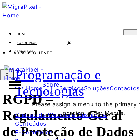
HOME
SOBRE NÓS
SERVIÇOS
ÁREA DE CLIENTE
Programação e
X
Sobre
Tecnologias
Home
Serviços
Soluções
Contactos
nós
RGPD –
Please assign a menu to the primary
Regulamento Geral
location under Menus.
Criação de Website e Gestão de
Conteúdos
de Proteção de Dados
E-Commerce