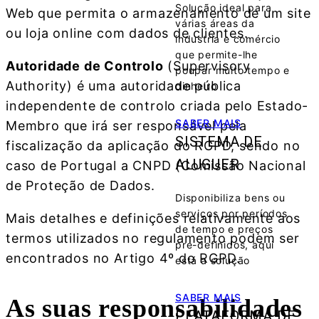
Solução ideal para
Web que permita o armazenamento de um site
várias áreas da
ou loja online com dados de clientes.
industria e comércio
que permite-lhe
Autoridade de Controlo
(Supervisory
poupar muito tempo e
Authority) é uma autoridade pública
dinheiro
independente de controlo criada pelo Estado-
SABER MAIS
Membro que irá ser responsável pela
SISTEMA DE
fiscalização da aplicação do RGPD, sendo no
ALUGUER
caso de Portugal a CNPD (Comissão Nacional
de Proteção de Dados.
Disponibiliza bens ou
serviços por períodos
Mais detalhes e definições relativamente aos
de tempo e preços
termos utilizados no regulamento podem ser
pre-definidos, aqui
encontrados no Artigo 4º do RGPD.
está a solução
SABER MAIS
As suas responsabilidades
PLATAFORMA DE