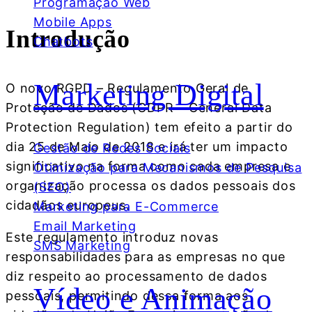
Programação Web
Mobile Apps
Introdução
Chatbots
Marketing Digital
O novo RGPD – Regulamento Geral de
Proteção de Dados (GDPR – General Data
Protection Regulation) tem efeito a partir do
dia 25 de Maio de 2018 e irá ter um impacto
Gestão de Redes Sociais
significativo na forma como cada empresa e
Otimização para Mecanismos de Pesquisa
organização processa os dados pessoais dos
(SEO)
cidadãos europeus.
Marketing para E-Commerce
Email Marketing
Este regulamento introduz novas
SMS Marketing
responsabilidades para as empresas no que
diz respeito ao processamento de dados
Vídeo e Animação
pessoais, permitindo dessa forma aos