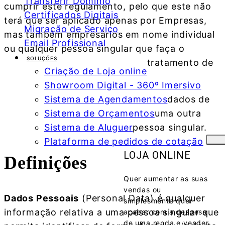
Transferir Domínio
cumprir este regulamento, pelo que este não
Certificados Digitais
terá que ser aplicado apenas por Empresas,
Migração de Serviço
mas também empresários em nome individual
Email Profissional
ou qualquer pessoa singular que faça o
SOLUÇÕES
tratamento de
Criação de Loja online
Showroom Digital - 360º Imersivo
Sistema de Agendamentos
dados de
Sistema de Orçamentos
uma outra
Sistema de Aluguer
pessoa singular.
Plataforma de pedidos de cotação
LOJA ONLINE
Definições
Quer aumentar as suas
vendas ou
Dados Pessoais
(Personal Data) é qualquer
simplesmente quer
informação relativa a uma pessoa singular que
acabar com a despesa
de uma renda e vender