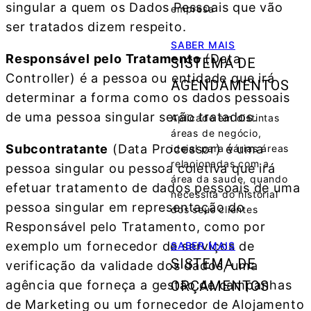
singular a quem os Dados Pessoais que vão
empresa
ser tratados dizem respeito.
SABER MAIS
Responsável pelo Tratamento
(Data
SISTEMA DE
Controller) é a pessoa ou entidade que irá
AGENDAMENTOS
determinar a forma como os dados pessoais
de uma pessoa singular serão tratados.
Aplicado em distintas
áreas de negócio,
Subcontratante
(Data Processor) é uma
ideial para várias áreas
relacionadas com a
pessoa singular ou pessoa coletiva que irá
área da saude, quando
efetuar tratamento de dados pessoais de uma
necessita do historial
pessoa singular em representação do
dos seus clientes
Responsável pelo Tratamento, como por
exemplo um fornecedor de serviços de
SABER MAIS
SISTEMA DE
verificação da validade dos dados, uma
agência que forneça a gestão de campanhas
ORÇAMENTOS
de Marketing ou um fornecedor de Alojamento