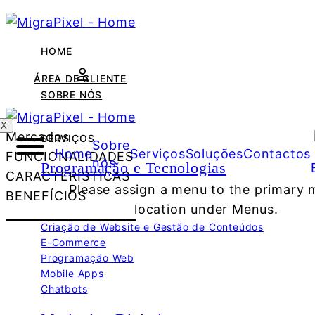
HOME
ÁREA DE CLIENTE
SOBRE NÓS
X
Mercados
SERVIÇOS
Sobre
Home
Serviços
Soluções
Contactos
FUNCIONALIDADES
nós
Programação e Tecnologias
CARACTERÍSTICAS
Please assign a menu to the primary
BENEFÍCIOS
location under Menus.
Criação de Website e Gestão de Conteúdos
E-Commerce
Programação Web
Mobile Apps
Chatbots