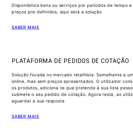
Disponibiliza bens ou serviços por períodos de tempo e
preços pre-definidos, aqui está a solução
SABER MAIS
a permitir que os usuários, mesmo sem conhecimento técnico 
PLATAFORMA DE PEDIDOS DE COTAÇÃO
Solução focada no mercado retalhista. Semelhante a um
rmitir que os clientes acessem e solicitem orçamentos dire
online, mas sem preços apresentados. O utilizador cons
os produtos, adiciona os que pretende á sua lista pesso
submete o seu pedido de cotação. Agora resta, ao utili
aguardar a sua resposta
nas informações inseridas, garantindo precisão nos valores 
SABER MAIS
real, oferecendo aos clientes uma resposta rápida e eficie