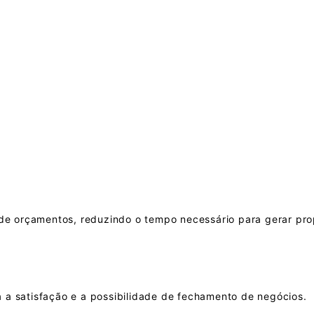
tindo que clientes e equipes acessem o sistema de qualquer 
de orçamentos, reduzindo o tempo necessário para gerar pro
a a satisfação e a possibilidade de fechamento de negócios.