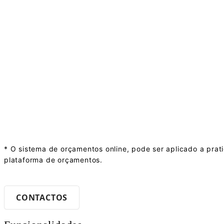
comunicação com clientes interessados em serviços p
– SAÚDE E BEM-ESTAR
Clínicas e profissionais de saúde (
dentistas, clinicas 
procedimentos específicos, proporcionando aos pacie
– SERVIÇOS DE DESIGN GRÁFICO
Profissionais de design (
tipografias, estamparias
, …)
custo de forma transparente.
* O sistema de orçamentos online, pode ser aplicado a pra
plataforma de orçamentos.
CONTACTOS