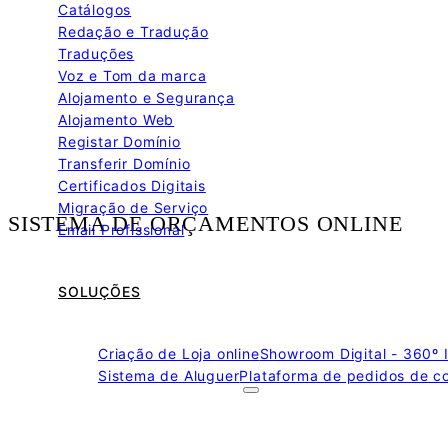
Catálogos
Redação e Tradução
Traduções
Voz e Tom da marca
Alojamento e Segurança
Alojamento Web
Registar Domínio
Transferir Domínio
Certificados Digitais
Migração de Serviço
SISTEMA DE ORÇAMENTOS ONLINE
Email Profissional
Indicado para as áreas de:
SOLUÇÕES
Criação de Loja online
Showroom Digital - 360º 
Sistema de Aluguer
Plataforma de pedidos de c
– CONSTRUÇÃO E
INDÚSTRIA
Negócios que lidam com
serralharia e estruturas met