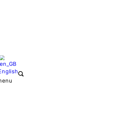
English
 menu