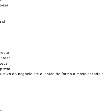
spesa
 si
dem implementar sistemas de orçamentos online para
amentos.
resto
as necessidades dos clientes e fornecer estimativas de
entear
seus
mpresa
austivo do negócio em questão de forma a modelar toda a
as