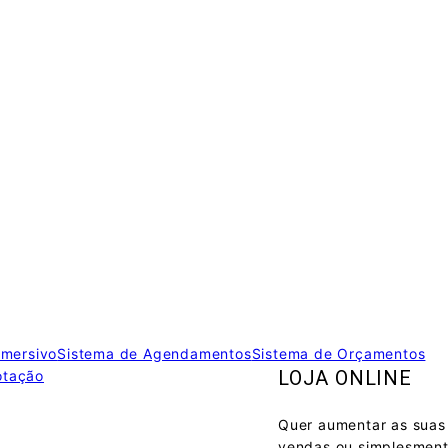
Imersivo
Sistema de Agendamentos
Sistema de Orçamentos
LOJA ONLINE
otação
Quer aumentar as suas
álicas entre outras
podem beneficiar-se ao disponibilizar orç
vendas ou simplesmen