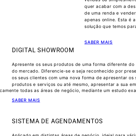
ersonalizados.
quer acabar com a de
de uma renda e vender
apenas online. Esta é a
solução que temos para
de estética, clinica médica de várias especialidades
, ..) po
ntes uma compreensão clara dos custos associados aos trat
SABER MAIS
DIGITAL SHOWROOM
Apresente os seus produtos de uma forma diferente do 
 podem utilizar sistemas de orçamentos online para entender 
do mercado. Diferencie-se e seja reconhecido por pres
os seus clientes com uma nova forma de apresentar os 
produtos e serviços ou até mesmo, apresentar a sua e
ticamente todas as áreas de negócio, mediante um estudo ex
SABER MAIS
SISTEMA DE AGENDAMENTOS
Aplicado em distintas áreas de negócio, ideial para vári