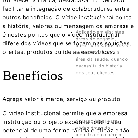
fortalecer a marca, destaca-la no mercado,
SISTEMA DE
facilitar a integração de colaboradores entre
AGENDAMENTOS
outros benefícios. O vídeo institucional conta
a história, valores ou mensagem da empresa e
Aplicado em distintas
é nestes pontos que o vídeo institucional
áreas de negócio,
difere dos vídeos que se focam nas soluções,
ideial para várias áreas
ofertas, produtos ou ideias específicas.
relacionadas com a
área da saude, quando
necessita do historial
Benefícios
dos seus clientes
SABER MAIS
SISTEMA DE
Agrega valor à marca, serviço ou produto
ORÇAMENTOS
O vídeo institucional permite que a empresa,
Solução ideal para
instituição ou projeto exponha todo o seu
várias áreas da
potencial de uma forma rápida e eficaz e tão
industria e comércio