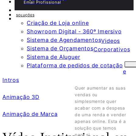
Email Profissional
SOLUÇÕES
Criação de Loja online
Showroom Digital - 360º Imersivo
Sistema de Agendamentos
Videos
Sistema de Orçamentos
Corporativos
Sistema de Aluguer
Plataforma de pedidos de cotação
e
LOJA ONLINE
Intros
Quer aumentar as suas
vendas ou
Animação 3D
simplesmente quer
acabar com a despesa
Animação de Marca
de uma renda e vender
apenas online. Esta é a
solução que temos
para si