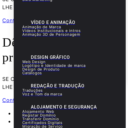
LHE VIDA, DÊ-LHE MOVIMENTO!
Contacta-nos
VÍDEO E ANIMAÇÃO
Animação de Marca
Vídeos Institucionais e intros
Animação 3D de Personagem
Dê mais vida ao seu
projeto
DESIGN GRÁFICO
Web Design
Logótipo e Identidade de marca
Design de Produto
Catálogos
SE O PROJETO FAZ PARTE DE SI ENTAO DÊ-
REDAÇÃO E TRADUÇÃO
LHE VIDA, DÊ-LHE MOVIMENTO!
Traduções
Voz e Tom da marca
Contacta-nos
ALOJAMENTO E SEGURANÇA
Alojamento Web
Registar Domínio
Transferir Domínio
Certificados Digitais
Migração de Serviço