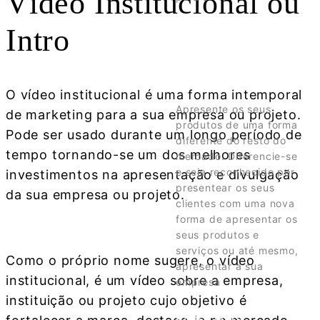
Vídeo Institucional ou
Intro
SABER MAIS
DIGITAL
SHOWROOM
O vídeo institucional é uma forma intemporal
Apresente os seus
de marketing para a sua empresa ou projeto.
produtos de uma forma
Pode ser usado durante um longo período de
diferente do resto do
tempo tornando-se um dos melhores
mercado. Diferencie-se
e seja reconhecido por
investimentos na apresentação e divulgação
presentear os seus
da sua empresa ou projeto.
clientes com uma nova
forma de apresentar os
seus produtos e
serviços ou até mesmo,
Como o próprio nome sugere, o vídeo
apresentar a sua
institucional, é um vídeo sobre a empresa,
empresa
instituição ou projeto cujo objetivo é
SABER MAIS