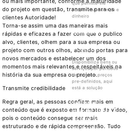
ou mais importante, conforme a maturidade
que permite-lhe
do projeto em questão, transmite para os
poupar muito tempo e
dinheiro
clientes Autoridade!
Torna-se assim uma das maneiras mais
SABER MAIS
rápidas e eficazes a fazer com que o publico
SISTEMA DE
alvo, clientes, olhem para a sua empresa ou
ALUGUER
projeto com outros olhos, abrindo portas para
novos mercados e estabelecer um dos
Disponibiliza bens ou
momentos mais relevantes e respeitáveis na
serviços por períodos
história da sua empresa ou projeto.
de tempo e preços
pre-definidos, aqui
está a solução
Transmite credibilidade
Regra geral, as pessoas confiam mais em
SABER MAIS
conteúdo que é exposto em formato de vídeo,
PLATAFORMA DE
pois o conteúdo consegue ser mais
PEDIDOS DE
estruturado e de rápida compreensão. Tudo
COTAÇÃO