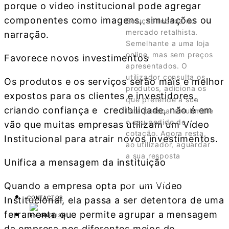
porque o video institucional pode agregar
componentes como imagens, simulações ou
Solução focada no
mercado retalhista.
narração.
Semelhante a uma loja
online, mas sem preços
Favorece novos investimentos
apresentados. O
utilizador consulta os
Os produtos e os serviços serão mais e melhor
produtos, adiciona os
expostos para os clientes e investidores,
que pretende á sua
criando confiança e credibilidade, não é em
lista pessoal e submete
o seu pedido de
vão que muitas empresas utilizam um Vídeo
cotação. Agora resta,
Institucional para atrair novos investimentos.
ao utilizador, aguardar
a sua resposta
Unifica a mensagem da instituição
SABER MAIS
Quando a empresa opta por um Vídeo
CONTACTOS
Institucional, ela passa a ser detentora de uma
ferramenta que permite agrupar a mensagem
ENGLISH
da empresa nos diferentes meios de