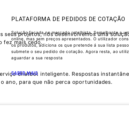
PLATAFORMA DE PEDIDOS DE COTAÇÃO
Solução focada no mercado retalhista. Semelhante a um
os seus projetos, nós desenvolvemos uma solução
online, mas sem preços apresentados. O utilizador cons
o fez mais cedo.
os produtos, adiciona os que pretende á sua lista pesso
submete o seu pedido de cotação. Agora resta, ao utili
aguardar a sua resposta
SABER MAIS
rviço chatbot inteligente. Respostas instantânea
 o ano, para que não perca oportunidades.