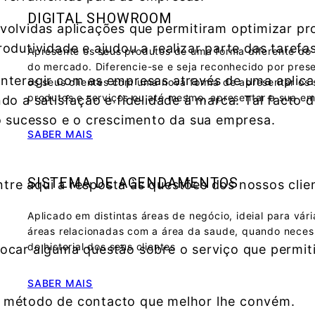
DIGITAL SHOWROOM
volvidas aplicações que permitiram optimizar pr
odutividade e ajudou a realizar parte das tarefas
Apresente os seus produtos de uma forma diferente do 
do mercado. Diferencie-se e seja reconhecido por pres
nteragir com as empresas através de uma aplicaç
os seus clientes com uma nova forma de apresentar os 
produtos e serviços ou até mesmo, apresentar a sua e
do a satisfação e fidelidade à marca. Tal facto 
 o sucesso e o crescimento da sua empresa.
SABER MAIS
SISTEMA DE AGENDAMENTOS
tre aqui a resposta às questões dos nossos clie
Aplicado em distintas áreas de negócio, ideial para vári
áreas relacionadas com a área da saude, quando neces
do historial dos seus clientes
locar alguma questão sobre o serviço que permit
SABER MAIS
o método de contacto que melhor lhe convém.