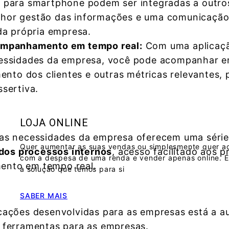
s para smartphone podem ser integradas a outr
hor gestão das informações e uma comunicação m
da própria empresa.
mpanhamento em tempo real:
Com uma aplicaçã
essidades da empresa, você pode acompanhar e
nto dos clientes e outras métricas relevantes, 
ssertiva.
LOJA ONLINE
as necessidades da empresa oferecem uma série 
Quer aumentar as suas vendas ou simplesmente quer a
dos processos internos
, acesso facilitado aos p
com a despesa de uma renda e vender apenas online. E
ento em tempo real.
a solução que temos para si
SABER MAIS
cações desenvolvidas para as empresas está a a
 ferramentas para as empresas.