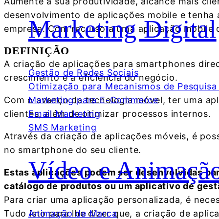
Aumente a sua produtividade, alcance mais cli
desenvolvimento de aplicações mobile e tenha 
Marketing Digital
empresa. Com recurso a uma aplicação mobile d
DEFINIÇÃO
A criação de aplicações para smartphones dire
Gestão de Redes Sociais
crescimento e a eficiência do negócio.
Otimização para Mecanismos de Pesquisa
Marketing para E-Commerce
Com o avanço da tecnologia móvel, ter uma apl
Email Marketing
clientes, além de otimizar processos internos.
SMS Marketing
Através da criação de aplicações móveis, é pos
no smartphone do seu cliente.
Vídeo e Animaçã
Estas aplicações podem ser desenvolvidas par
catálogo de produtos ou um aplicativo de gest
Para criar uma aplicação personalizada, é nece
Animação de Marca
Tudo isto para lhe dizer que, a criação de apl