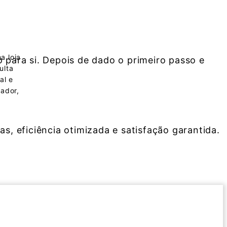
a loja
 para si. Depois de dado o primeiro passo e
ulta
al e
zador,
s, eficiência otimizada e satisfação garantida.