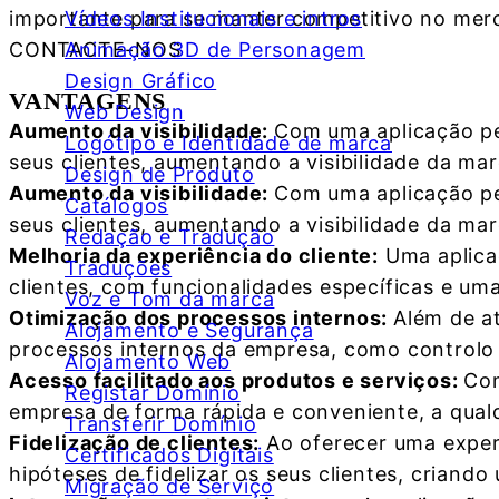
Vídeos Institucionais e intros
importante para se manter competitivo no merc
Animação 3D de Personagem
CONTACTE-NOS
Design Gráfico
VANTAGENS
Web Design
Aumento da visibilidade:
Com uma aplicação pe
Logótipo e Identidade de marca
seus clientes, aumentando a visibilidade da mar
Design de Produto
Aumento da visibilidade:
Com uma aplicação pe
Catálogos
seus clientes, aumentando a visibilidade da mar
Redação e Tradução
Melhoria da experiência do cliente:
Uma aplicaç
Traduções
clientes, com funcionalidades específicas e uma i
Voz e Tom da marca
Otimização dos processos internos:
Além de a
Alojamento e Segurança
processos internos da empresa, como controlo
Alojamento Web
Acesso facilitado aos produtos e serviços:
Com
Registar Domínio
empresa de forma rápida e conveniente, a qualq
Transferir Domínio
Fidelização de clientes:
Ao oferecer uma experi
Certificados Digitais
hipóteses de fidelizar os seus clientes, criand
Migração de Serviço