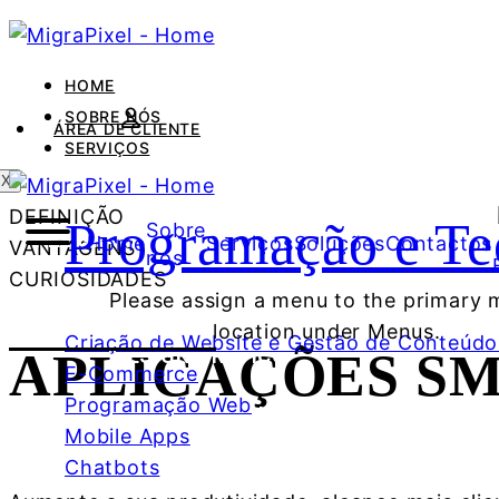
HOME
SOBRE NÓS
ÁREA DE CLIENTE
SERVIÇOS
MARKETING DIGITAL
X
DEFINIÇÃO
Programação e Te
Sobre
PROGRAMAÇÃO E TECNOLOGIAS
Home
Serviços
Soluções
Contactos
VANTAGENS
nós
CURIOSIDADES
VÍDEO E ANIMAÇÃO
Please assign a menu to the primary
location under Menus.
Criação de Website e Gestão de Conteúdo
DESIGN GRÁFICO
APLICAÇÕES S
E-Commerce
Programação Web
REDAÇÃO E TRADUÇÃO
Mobile Apps
Chatbots
ALOJAMENTO WEB E SEGURANÇA