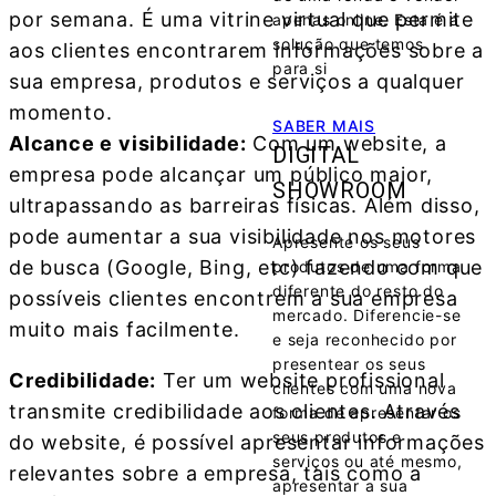
por semana. É uma vitrine virtual que permite
apenas online. Esta é a
solução que temos
aos clientes encontrarem informações sobre a
para si
sua empresa, produtos e serviços a qualquer
momento.
SABER MAIS
Alcance e visibilidade:
Com um website, a
DIGITAL
empresa pode alcançar um público maior,
SHOWROOM
ultrapassando as barreiras físicas. Além disso,
pode aumentar a sua visibilidade nos motores
Apresente os seus
de busca (Google, Bing, etc) fazendo com que
produtos de uma forma
diferente do resto do
possíveis clientes encontrem a sua empresa
mercado. Diferencie-se
muito mais facilmente.
e seja reconhecido por
presentear os seus
Credibilidade:
Ter um website profissional
clientes com uma nova
transmite credibilidade aos clientes. Através
forma de apresentar os
seus produtos e
do website, é possível apresentar informações
serviços ou até mesmo,
relevantes sobre a empresa, tais como a
apresentar a sua