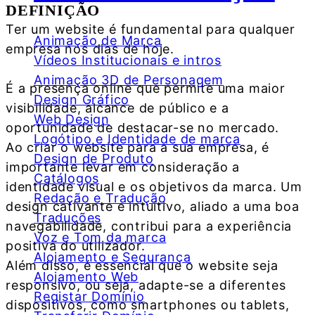
DEFINIÇÃO
Ter um website é fundamental para qualquer
Animação de Marca
empresa nos dias de hoje.
Vídeos Institucionais e intros
Animação 3D de Personagem
É a presença online que permite uma maior
Design Gráfico
visibilidade, alcance de público e a
Web Design
oportunidade de destacar-se no mercado.
Logótipo e Identidade de marca
Ao criar o website para a sua empresa, é
Design de Produto
importante levar em consideração a
Catálogos
identidade visual e os objetivos da marca. Um
Redação e Tradução
design cativante e intuitivo, aliado a uma boa
Traduções
navegabilidade, contribui para a experiência
Voz e Tom da marca
positiva do utilizador.
Alojamento e Segurança
Além disso, é essencial que o website seja
Alojamento Web
responsivo, ou seja, adapte-se a diferentes
Registar Domínio
dispositivos, como smartphones ou tablets,