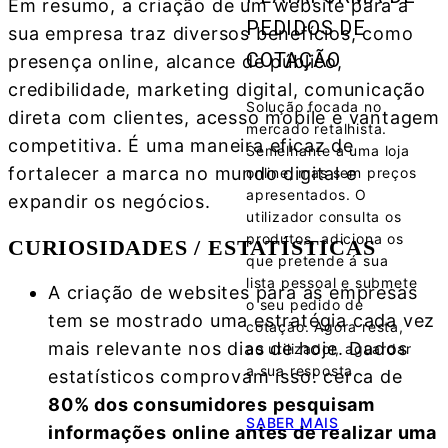
Em resumo, a criação de um website para a
PEDIDOS DE
sua empresa traz diversos benefícios, como
COTAÇÃO
presença online, alcance de público,
credibilidade, marketing digital, comunicação
Solução focada no
direta com clientes, acesso mobile e vantagem
mercado retalhista.
competitiva. É uma maneira eficaz de
Semelhante a uma loja
fortalecer a marca no mundo digital e
online, mas sem preços
apresentados. O
expandir os negócios.
utilizador consulta os
produtos, adiciona os
CURIOSIDADES / ESTATÍSTICAS
que pretende á sua
lista pessoal e submete
A criação de websites para as empresas
o seu pedido de
tem se mostrado uma estratégia cada vez
cotação. Agora resta,
mais relevante nos dias de hoje. Dados
ao utilizador, aguardar
a sua resposta
estatísticos comprovam isso: cerca de
80% dos consumidores pesquisam
SABER MAIS
informações online antes de realizar uma