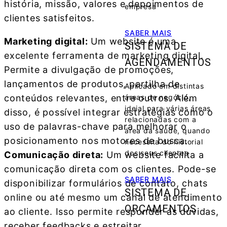
história, missão, valores e depoimentos de
empresa
clientes satisfeitos.
SABER MAIS
Marketing digital:
Um website é uma
SISTEMA DE
excelente ferramenta de marketing digital.
AGENDAMENTOS
Permite a divulgação de promoções,
lançamentos de produtos, partilha de
Aplicado em distintas
áreas de negócio,
conteúdos relevantes, entre outros. Além
ideial para várias áreas
disso, é possível integrar estratégias como o
relacionadas com a
uso de palavras-chave para melhorar o
área da saude, quando
posicionamento nos motores de busca.
necessita do historial
dos seus clientes
Comunicação direta:
Um website facilita a
comunicação direta com os clientes. Pode-se
SABER MAIS
disponibilizar formulários de contato, chats
SISTEMA DE
online ou até mesmo um canal de atendimento
ORÇAMENTOS
ao cliente. Isso permite responder ás dúvidas,
receber feedbacks e estreitar