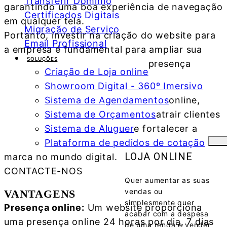
Transferir Domínio
garantindo uma boa experiência de navegação
Certificados Digitais
em qualquer tela.
Migração de Serviço
Portanto, investir na criação do website para
Email Profissional
a empresa é fundamental para ampliar sua
SOLUÇÕES
presença
Criação de Loja online
Showroom Digital - 360º Imersivo
Sistema de Agendamentos
online,
Sistema de Orçamentos
atrair clientes
Sistema de Aluguer
e fortalecer a
Plataforma de pedidos de cotação
LOJA ONLINE
marca no mundo digital.
CONTACTE-NOS
Quer aumentar as suas
vendas ou
VANTAGENS
simplesmente quer
Presença online:
Um website proporciona
acabar com a despesa
uma presença online 24 horas por dia, 7 dias
de uma renda e vender