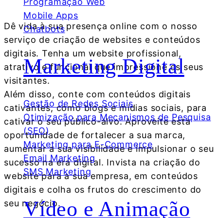
Programação Web
Mobile Apps
Dê vida à sua presença online com o nosso
Chatbots
serviço de criação de websites e conteúdos
digitais. Tenha um website profissional,
Marketing Digital
atrativo e funcional que impressione os seus
visitantes.
Além disso, conte com conteúdos digitais
Gestão de Redes Sociais
cativantes, como blogs e mídias sociais, para
Otimização para Mecanismos de Pesquisa
cativar o seu público-alvo. Aproveite esta
(SEO)
oportunidade de fortalecer a sua marca,
Marketing para E-Commerce
aumentar a sua visibilidade e impulsionar o seu
Email Marketing
sucesso na era digital. Invista na criação do
SMS Marketing
website para a sua empresa, em conteúdos
digitais e colha os frutos do crescimento do
Vídeo e Animação
seu negócio.