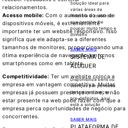
Solução ideal para
relacionamentos.
várias áreas da
Acesso mobile:
Com o aumento do uso de
industria e comércio
que permite-lhe
dispositivos móveis, é extremamente
poupar muito tempo e
importante ter um website responsivo. Isso
dinheiro
significa que ele adapta-se a diferentes
tamanhos de monitores, proporcionando uma
SABER MAIS
ótima experiência de navegação tanto nos
SISTEMA DE
smartphones como em tablets.
ALUGUER
Competitividade:
Ter um website coloca a
Disponibiliza bens ou
empresa em vantagem competitiva. Muitas
serviços por períodos
de tempo e preços
empresas já possuem presença online, e não
pre-definidos, aqui
estar presente na web pode fazer com que a
está a solução
empresa perca oportunidades de negócio para
concorrentes.
SABER MAIS
PLATAFORMA DE