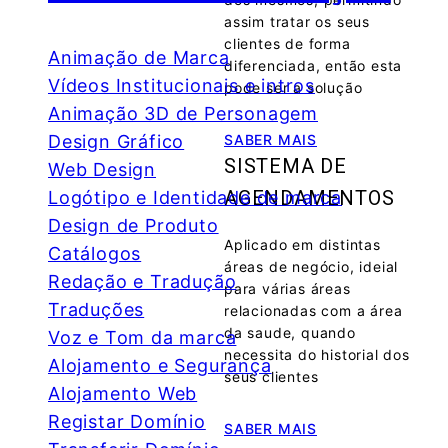
assim tratar os seus
clientes de forma
Animação de Marca
diferenciada, então esta
Vídeos Institucionais e intros
pode ser a solução
Animação 3D de Personagem
SABER MAIS
Design Gráfico
SISTEMA DE
Web Design
AGENDAMENTOS
Logótipo e Identidade de marca
Design de Produto
Aplicado em distintas
Catálogos
áreas de negócio, ideial
Redação e Tradução
para várias áreas
Traduções
relacionadas com a área
da saude, quando
Voz e Tom da marca
necessita do historial dos
Alojamento e Segurança
seus clientes
Alojamento Web
Registar Domínio
SABER MAIS