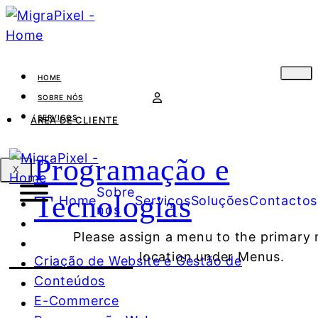
HOME
SOBRE NÓS
SERVIÇOS
ÁREA DE CLIENTE
Programação e
X
Sobre
Tecnologias
Home
Serviços
Soluções
Contactos
nós
Please assign a menu to the primary
location under Menus.
Criação de Website e Gestão de
Conteúdos
E-Commerce