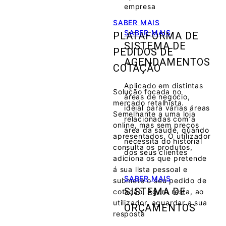
empresa
SABER MAIS
SABER MAIS
PLATAFORMA DE
SISTEMA DE
PEDIDOS DE
AGENDAMENTOS
COTAÇÃO
Aplicado em distintas
Solução focada no
áreas de negócio,
mercado retalhista.
ideial para várias áreas
Semelhante a uma loja
relacionadas com a
online, mas sem preços
área da saude, quando
apresentados. O utilizador
necessita do historial
consulta os produtos,
dos seus clientes
adiciona os que pretende
á sua lista pessoal e
SABER MAIS
submete o seu pedido de
SISTEMA DE
cotação. Agora resta, ao
utilizador, aguardar a sua
ORÇAMENTOS
resposta