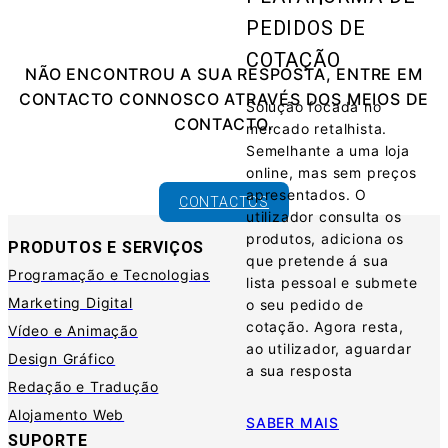
PEDIDOS DE
COTAÇÃO
NÃO ENCONTROU A SUA RESPOSTA, ENTRE EM
CONTACTO CONNOSCO ATRAVÉS DOS MEIOS DE
Solução focada no
CONTACTO.
mercado retalhista.
Semelhante a uma loja
online, mas sem preços
apresentados. O
CONTACTOS
utilizador consulta os
produtos, adiciona os
PRODUTOS E SERVIÇOS
que pretende á sua
Programação e Tecnologias
lista pessoal e submete
Marketing Digital
o seu pedido de
cotação. Agora resta,
Vídeo e Animação
ao utilizador, aguardar
Design Gráfico
a sua resposta
Redação e Tradução
Alojamento Web
SABER MAIS
SUPORTE