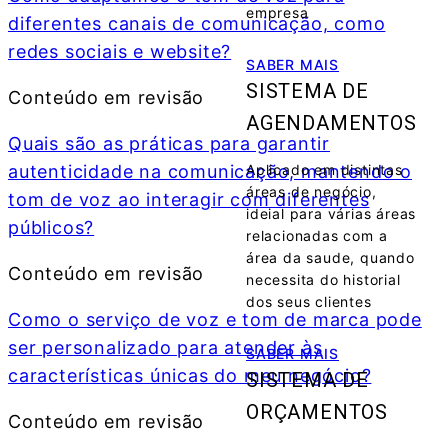
empresa
diferentes canais de comunicação, como
redes sociais e website?
SABER MAIS
SISTEMA DE
Conteúdo em revisão
AGENDAMENTOS
Quais são as práticas para garantir
autenticidade na comunicação, mantendo o
Aplicado em distintas
áreas de negócio,
tom de voz ao interagir com diferentes
ideial para várias áreas
públicos?
relacionadas com a
área da saude, quando
Conteúdo em revisão
necessita do historial
dos seus clientes
Como o serviço de voz e tom de marca pode
ser personalizado para atender às
SABER MAIS
características únicas do meu negócio?
SISTEMA DE
ORÇAMENTOS
Conteúdo em revisão