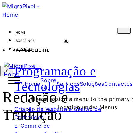
HOME
SOBRE NÓS
SERVIÇOS
ÁREA DE CLIENTE
Programação e
X
Sobre
Tecnologias
Home
Serviços
Soluções
Contactos
nós
Redação e
Please assign a menu to the primary
location under Menus.
Criação de Website e Gestão de
Tradução
Conteúdos
E-Commerce