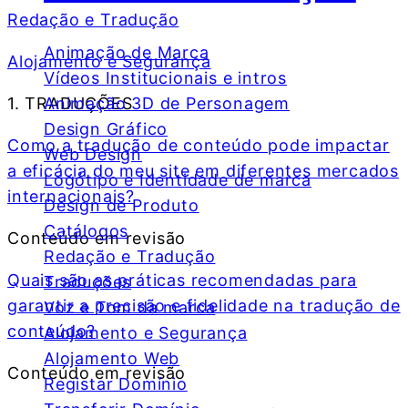
Redação e Tradução
Animação de Marca
Alojamento e Segurança
Vídeos Institucionais e intros
Animação 3D de Personagem
1. TRADUÇÕES
Design Gráfico
Como a tradução de conteúdo pode impactar
Web Design
a eficácia do meu site em diferentes mercados
Logótipo e Identidade de marca
internacionais?
Design de Produto
Catálogos
Conteúdo em revisão
Redação e Tradução
Quais são as práticas recomendadas para
Traduções
garantir a precisão e fidelidade na tradução de
Voz e Tom da marca
conteúdo?
Alojamento e Segurança
Alojamento Web
Conteúdo em revisão
Registar Domínio