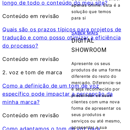
longo de todo o conteúdo do meu site?
apenas online. Esta é a
solução que temos
Conteúdo em revisão
para si
Quais são os prazos típicos para projetos de
SABER MAIS
tradução e como posso otimizar a eficiência
DIGITAL
do processo?
SHOWROOM
Conteúdo em revisão
Apresente os seus
produtos de uma forma
2. voz e tom de marca
diferente do resto do
mercado. Diferencie-se
Como a definição de um tom de voz
e seja reconhecido por
específico pode impactar a percepção da
presentear os seus
minha marca?
clientes com uma nova
forma de apresentar os
seus produtos e
Conteúdo em revisão
serviços ou até mesmo,
apresentar a sua
Como adaptamos o tom de voz para