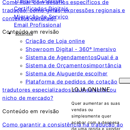
Transferir Domínio
Como lidar com desafios específicos de
Certificados Digitais
tradução, como gírias, expressões regionais e
Migração de Serviço
contextos culturais?
Email Profissional
Conteúdo em revisão
SOLUÇÕES
Criação de Loja online
Showroom Digital - 360º Imersivo
Sistema de Agendamentos
Qual é a
Sistema de Orçamentos
importância
Sistema de Aluguer
de escolher
Plataforma de pedidos de cotação
LOJA ONLINE
tradutores especializados no meu setor ou
nicho de mercado?
Quer aumentar as suas
vendas ou
Conteúdo em revisão
simplesmente quer
acabar com a despesa
Como garantir a consistência na tradução ao
de uma renda e vender