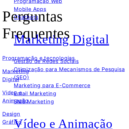
Programação Web
Mobile Apps
Perguntas
Chatbots
Frequentes
Marketing Digital
Programação e tecnologias
Gestão de Redes Sociais
Otimização para Mecanismos de Pesquisa
Marketing
(SEO)
Digital
Marketing para E-Commerce
Video e
Email Marketing
Animação
SMS Marketing
Design
Vídeo e Animação
Gráfico