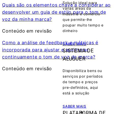
Solução ideal para
Quais são os elementos chave a considerar ao
várias áreas da
desenvolver um guia de estilo para o tom de
industria e comércio
voz da minha marca?
que permite-lhe
poupar muito tempo e
Conteúdo em revisão
dinheiro
Como a análise de feedback e métricas é
SABER MAIS
incorporada para ajustar e aprimorar
SISTEMA DE
continuamente o tom de voz da marca?
ALUGUER
Conteúdo em revisão
Disponibiliza bens ou
serviços por períodos
de tempo e preços
pre-definidos, aqui
está a solução
SABER MAIS
PLATAFORMA DE